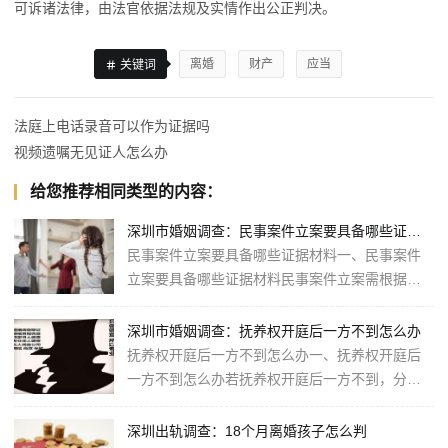
可诉诸法律，由法官依据法规及实情作出公正判决。
离婚
财产
应当
关键词
法庭上电话录音可以作为证据吗
视频遗嘱无见证人怎么办
给您推荐相同类型的内容：
深圳市婚姻调查：民事案件立案要具备哪些证据材料
民事案件立案要具备哪些证据材料一、民事案件
立案要具备哪些证据材料民事案件立案需根据具
体案由准备相应证据材料，一般应包含以下几
类。首先是证明当事人主体资格的证据，···
深圳市婚姻调查：抚养权开庭后一方不到怎么办
抚养权开庭后一方不到怎么办一、抚养权开庭后
一方不到怎么办若抚养权开庭后一方不到，分两
种情况处理。如果是原告经传票传唤，无正当理
由拒不到庭的，或者未经法庭许可中途···
深圳出轨调查：18个月离婚孩子怎么判