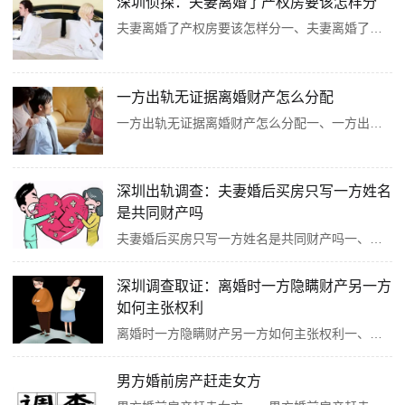
深圳侦探：夫妻离婚了产权房要该怎样分
夫妻离婚了产权房要该怎样分一、夫妻离婚了产权房要该怎样分夫妻离婚时产权房分割需依具体情况处理。若房产为一方婚前个人财产购买且登记在自己名下，属个人财产，离婚时不分割。若为夫妻共同财产购买，不论登记在哪方
一方出轨无证据离婚财产怎么分配
一方出轨无证据离婚财产怎么分配一、一方出轨无证据离婚财产怎么分配在一方出轨但无证据的情况下离婚，财产分配通常遵循以下原则：首先，夫妻共同财产应先进行协商分割。协商一致的，按照约定办理。若无法协商一致，一般会根据财产的具体情况进行公平分配。
深圳出轨调查：夫妻婚后买房只写一方姓名
是共同财产吗
夫妻婚后买房只写一方姓名是共同财产吗一、夫妻婚后买房只写一方姓名是共同财产吗夫妻婚后买房一般属共同财产，即便只登记一方姓名。婚姻存续期间双方所得财产通常共同共有，用此资金购房，其共有性质不受登记人影响。但存在特殊情况。若一方父母全款购房并登···
深圳调查取证：离婚时一方隐瞒财产另一方
如何主张权利
离婚时一方隐瞒财产另一方如何主张权利一、离婚时一方隐瞒财产另一方如何主张权利当双方选择离婚之际，如有一方存有故意隐瞒婚姻内财产之实情，那么另一方可以向当地司法部门提交正式的诉讼申请，以期求通过法律途径来重新分配属于夫妇二人共有的财务资产。在···
男方婚前房产赶走女方