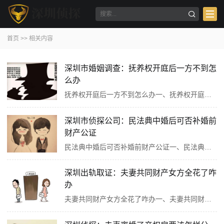
首页
>>
相关内容
深圳市婚姻调查：抚养权开庭后一方不到怎
么办
抚养权开庭后一方不到怎么办一、抚养权开庭后一方不到怎么办若抚养权开庭后一方不到，分两种情况处理。如果是原告经传票传唤，无正当理由拒不到庭的，或者未经法庭许可中途退庭的，可以按撤诉处理；被告反诉的，可以缺席判决。若是被告经传票传唤，无正当理由···
深圳市侦探公司：民法典中婚后可否补婚前
财产公证
民法典中婚后可否补婚前财产公证一、民法典中婚后可否补婚前财产公证婚后可以补做婚前财产公证。婚前财产公证是对夫妻一方婚前的财产归属进行证明。婚后补办公证，只要双方自愿且意思表示真实，提供相关财产证明等材料，公证处经审查核实后，会依法出具公证书···
深圳出轨取证：夫妻共同财产女方全花了咋
办
夫妻共同财产女方全花了咋办一、夫妻共同财产女方全花了咋办夫妻共同财产由双方共同管理和处分。若女方将夫妻共同财产全花了，首先需看花费是否具有合理性，比如用于家庭日常生活开销等。若属于正常家庭支出范畴，男方一般难以要求女方返还。但若女方未经男方···