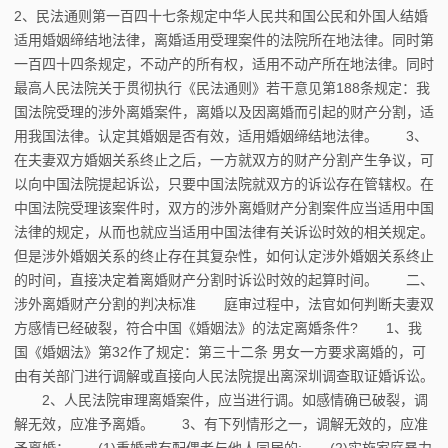
2、民法通则第一百四十七条规定中华人民共和国公民和外国人结婚
适用婚姻缔结地法律，离婚适用受理案件的法院所在地法律。同时第
一百四十四条规定，不动产的所有权，适用不动产所在地法律。同时
最高人民法院关于贯彻执行《民法通则》若干意见第188条规定：我
国法院受理的涉外离婚案件，离婚以及因离婚而引起的财产分割，适
用我国法律。认定其婚姻是否有效，适用婚姻缔结地法律。 3、
在夫妻双方婚姻关系终止之后，一方就双方的财产分割产生争议，可
以向中国法院提起诉讼，只要中国法院就双方的诉讼存在管辖权。在
中国法院受理该案件时，双方的涉外离婚财产分割案件应当适用中国
法律的规定，从而也就应当适用中国法律有关诉讼时效的相关规定。
但是涉外婚姻关系的终止存在其复杂性，如何认定涉外婚姻关系终止
的时间，直接决定着离婚财产分割时诉讼时效的起算时间。 二、
涉外离婚财产分割的判决标准 庭审过程中，法官如何判断夫妻双
方感情已经破裂，符合中国《婚姻法》的法定离婚条件? 1、我
国《婚姻法》第32作了规定：第三十二条 男女一方要求离婚的，可
由有关部门进行调解或直接向人民法院提出离深圳调查取证婚诉讼。
2、人民法院审理离婚案件，应当进行调。如感情确已破裂，调
解无效，应准予离婚。 3、有下列情形之一，调解无效的，应准
予离婚： (1)重婚或有配偶者与他人同居的; (2)实施家庭暴力