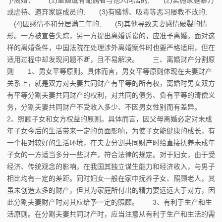
或虐待、遗弃家庭成员的; (3)有赌博、吸毒等恶习屡教不改的;
(4)因感情不和分居满二年的; (5)其他导致夫妻感情破裂的情
形。一方被宣告失踪，另一方提出离婚诉讼的，应准予离婚。面对这
样的离婚条件，中国法院在处理涉外离婚案件时也要严格适用，但在
适用过程中却发现问题不断，且不易解决。 三、离婚财产分割原
则 1、男女平等原则。具体而言，男女平等原则体现在夫妻财产
关系上，就是双方对夫妻共同财产有平等的所有权，离婚时男女双方
有平等分割夫妻共同财产的权利，对共同的债务、负有平等的清偿义
务，分割夫妻共同财产不受收入多少、不因男女性别而有差异。
2、照顾子女和女方权益的原则。具体而言，因父母离婚必定对未成
年子女今后的生活带来一定的负面影响，为使子女能健康的成长，有
一个相对较好的生活环境，在夫妻分割共同财产时给直接抚养未成年
子女的一方适当多分一些财产，符合法律的规定。对于妇女，由于受
经济、传统观念的影响，在我国其独立谋生能力和经济收入，与男子
相比均有一定的差距。同时妇女一般在家中抚养子女、照顾老人，其
虽未创造太多的财产，但其为家庭所付出的精力要远远大于对方，因
此分割夫妻财产时对其应给予一定的照顾。 3、有利于生产和生
活原则。在分割夫妻共同财产时，应当注意从有利于生产和生活的需